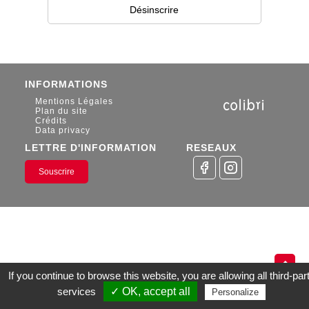
INFORMATIONS
Mentions Légales
Plan du site
Crédits
Data privacy
LETTRE D'INFORMATION
RESEAUX
Souscrire
If you continue to browse this website, you are allowing all third-par
services
✓ OK, accept all
TÉLEPHONES
S.A.V
LOCATION
Personalize